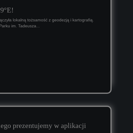
19°E!
łączyła lokalną tożsamość z geodezją i kartografią.
Parku im. Tadeusza...
ego prezentujemy w aplikacji